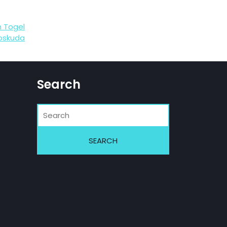
n Togel
oskuda
Search