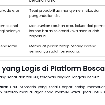
bertahan lama.
au kode eror
Teori probabilitas, manajemen risiko, dan
pengendalian diri.
 emosional
Menurunkan taruhan atau keluar dari perm
agi polanya
karena batas toleransi kekalahan sudah
terpenuhi.
penasaran
Membuat pikiran tetap tenang karena
semuanya sudah terencana.
yang Logis di Platform Bosca
ang sehat dan terukur, terapkan langkah-langkah berikut:
Rem:
Fitur otomatis yang terlalu cepat sering membua
an putaran manual agar Anda memiliki waktu jeda untuk b