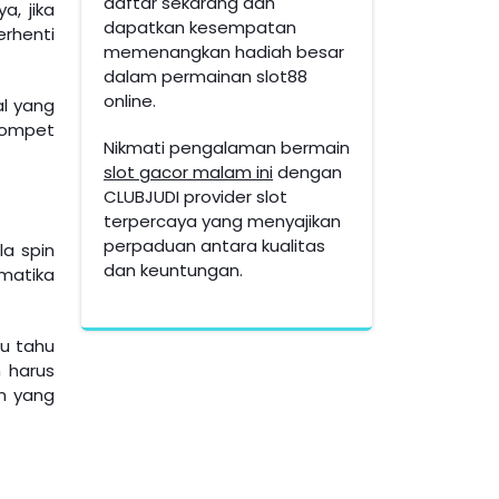
daftar sekarang dan
a, jika
dapatkan kesempatan
erhenti
memenangkan hadiah besar
dalam permainan slot88
online.
l yang
dompet
Nikmati pengalaman bermain
slot gacor malam ini
dengan
CLUBJUDI provider slot
terpercaya yang menyajikan
perpaduan antara kualitas
la spin
dan keuntungan.
matika
tu tahu
 harus
n yang