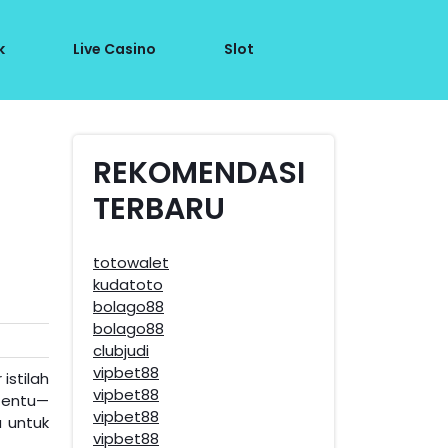
k
Live Casino
Slot
REKOMENDASI
TERBARU
totowalet
kudatoto
bolago88
bolago88
clubjudi
vipbet88
istilah
vipbet88
rtentu—
vipbet88
a untuk
vipbet88