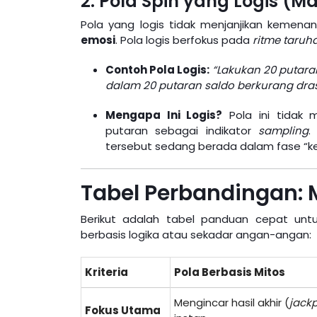
2. Pola Spin yang Logis (M
Pola yang logis tidak menjanjikan kemena
emosi
. Pola logis berfokus pada
ritme taru
Contoh Pola Logis:
“Lakukan 20 putara
dalam 20 putaran saldo berkurang dras
Mengapa Ini Logis?
Pola ini tidak 
putaran sebagai indikator
sampling
.
tersebut sedang berada dalam fase “ke
Tabel Perbandingan: 
Berikut adalah tabel panduan cepat un
berbasis logika atau sekadar angan-angan:
Kriteria
Pola Berbasis Mitos
Mengincar hasil akhir (
jack
Fokus Utama