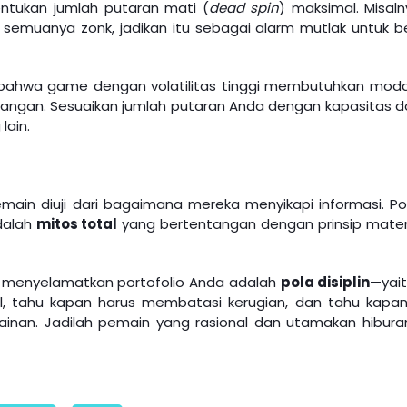
ntukan jumlah putaran mati (
dead spin
) maksimal. Misalny
semuanya zonk, jadikan itu sebagai alarm mutlak untuk b
ahwa game dengan volatilitas tinggi membutuhkan moda
angan. Sesuaikan jumlah putaran Anda dengan kapasitas 
lain.
main diuji dari bagaimana mereka menyikapi informasi. Po
dalah
mitos total
yang bertentangan dengan prinsip mate
ti menyelamatkan portofolio Anda adalah
pola disiplin
—yai
l, tahu kapan harus membatasi kerugian, dan tahu kapan
inan. Jadilah pemain yang rasional dan utamakan hibura