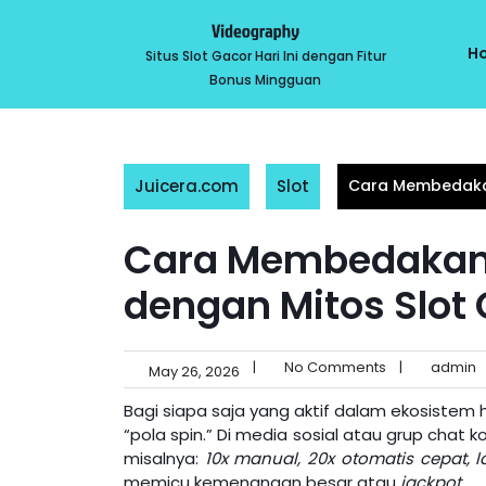
Skip
to
H
Situs Slot Gacor Hari Ini dengan Fitur
content
Bonus Mingguan
Juicera.com
Slot
Cara Membedakan 
Cara Membedakan P
dengan Mitos Slot 
|
No Comments
|
admin
May 26, 2026
Bagi siapa saja yang aktif dalam ekosistem h
“pola spin.” Di media sosial atau grup chat
misalnya:
10x manual, 20x otomatis cepat, l
memicu kemenangan besar atau
jackpot
.