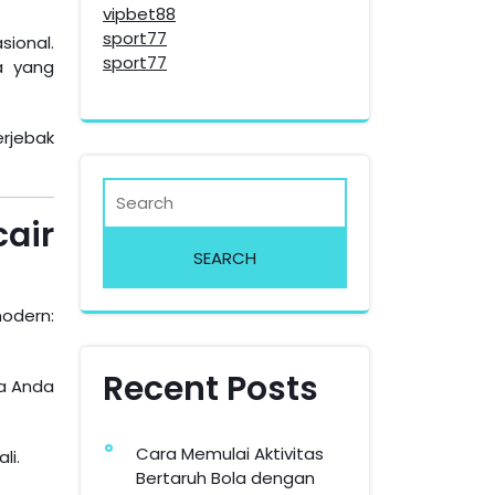
vipbet88
sport77
sional.
sport77
a yang
erjebak
air
odern:
Recent Posts
ka Anda
Cara Memulai Aktivitas
li.
Bertaruh Bola dengan