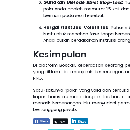
Gunakan Metode
Strict Stop-Loss
:
Te
pola Anda adalah memutar 15 kali dan 
bermain pada sesi tersebut.
Hargai Fluktuasi Volatilitas:
Pahami b
kuat untuk menahan fase tanpa kemen
Anda, bukan berdasarkan instruksi orang 
Kesimpulan
Di platform Boscair, kecerdasan seorang pe
yang diklaim bisa menjamin kemenangan a
RNG.
Satu-satunya “pola” yang valid dan terbuk
kapan harus memulai dengan taruhan keci
menarik kemenangan lalu menyudahi perma
bertanggung jawab.
Post
Share
Share