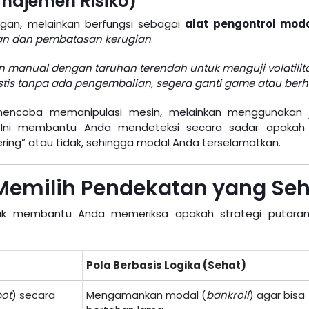
anajemen Risiko)
ngan, melainkan berfungsi sebagai
alat pengontrol mod
han dan pembatasan kerugian
.
n manual dengan taruhan terendah untuk menguji volatilita
tis tanpa ada pengembalian, segera ganti game atau berhe
mencoba memanipulasi mesin, melainkan menggunakan 
 Ini membantu Anda mendeteksi secara sadar apaka
ring” atau tidak, sehingga modal Anda terselamatkan.
Memilih Pendekatan yang Se
tuk membantu Anda memeriksa apakah strategi putara
Pola Berbasis Logika (Sehat)
pot
) secara
Mengamankan modal (
bankroll
) agar bisa