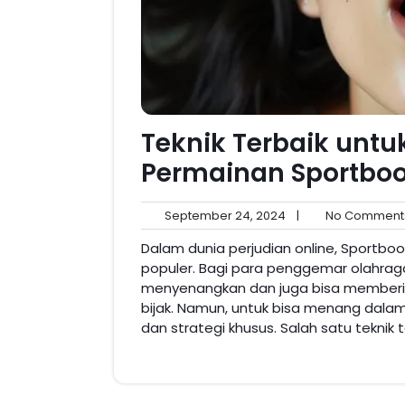
Teknik Terbaik unt
Permainan Sportbo
September
September 24, 2024
|
No Comment
24,
Dalam dunia perjudian online, Sportbo
2024
populer. Bagi para penggemar olahrag
menyenangkan dan juga bisa memberika
bijak. Namun, untuk bisa menang dalam
dan strategi khusus. Salah satu tekni