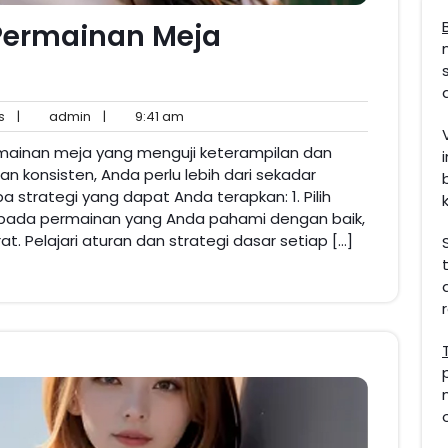
 Permainan Meja
No
admin
9:41
s
|
admin
|
9:41 am
Comments
am
inan meja yang menguji keterampilan dan
n konsisten, Anda perlu lebih dari sekadar
 strategi yang dapat Anda terapkan: 1. Pilih
 pada permainan yang Anda pahami dengan baik,
rat. Pelajari aturan dan strategi dasar setiap […]