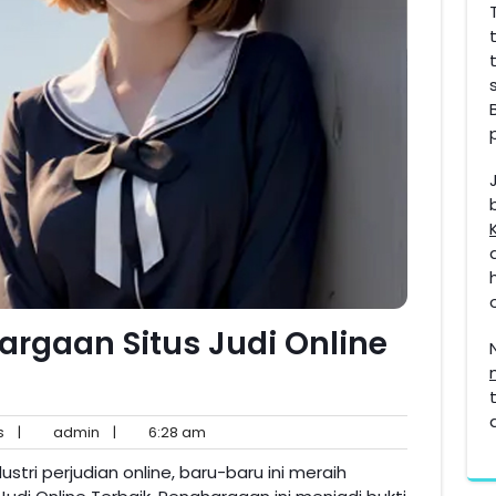
argaan Situs Judi Online
No
admin
6:28
s
|
admin
|
6:28 am
Comments
am
stri perjudian online, baru-baru ini meraih