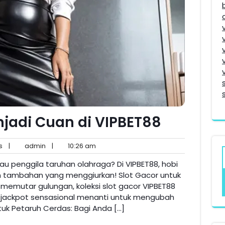
jadi Cuan di VIPBET88
No
admin
10:26
s
|
admin
|
10:26 am
Comments
am
 penggila taruhan olahraga? Di VIPBET88, hobi
n tambahan yang menggiurkan! Slot Gacor untuk
memutar gulungan, koleksi slot gacor VIPBET88
 jackpot sensasional menanti untuk mengubah
uk Petaruh Cerdas: Bagi Anda […]