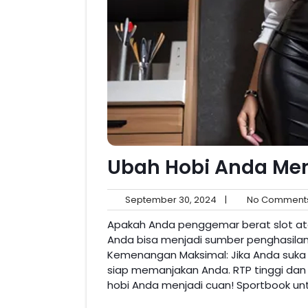
Ubah Hobi Anda Men
September
September 30, 2024
|
No Comment
30,
Apakah Anda penggemar berat slot atau
2024
Anda bisa menjadi sumber penghasila
Kemenangan Maksimal: Jika Anda suka 
siap memanjakan Anda. RTP tinggi dan
hobi Anda menjadi cuan! Sportbook unt