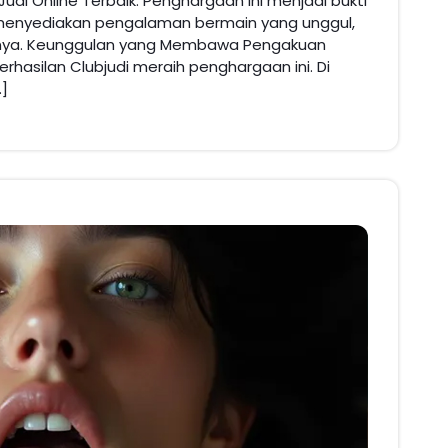
di Online Terbaik. Penghargaan ini menjadi bukti
menyediakan pengalaman bermain yang unggul,
rnya. Keunggulan yang Membawa Pengakuan
erhasilan Clubjudi meraih penghargaan ini. Di
…]