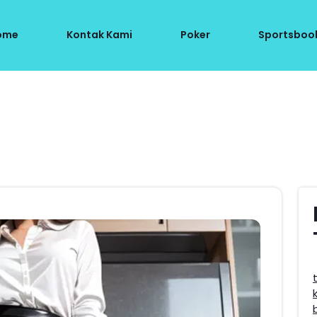
ome
Kontak Kami
Poker
Sportsboo