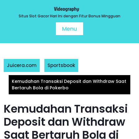
Skip
to
Situs Slot Gacor Hari Ini dengan Fitur Bonus Mingguan
content
Menu
Juicera.com
Sportsbook
Kemudahan Transaksi Deposit dan Withdraw Saat
Bertaruh Bola di Pokerbo
Kemudahan Transaksi
Deposit dan Withdraw
Saat Bertaruh Bola di