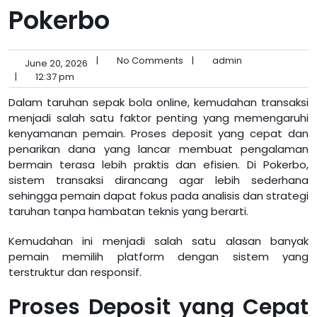
Pokerbo
|
No Comments
|
admin
June 20, 2026
|
12:37 pm
Dalam taruhan sepak bola online, kemudahan transaksi
menjadi salah satu faktor penting yang memengaruhi
kenyamanan pemain. Proses deposit yang cepat dan
penarikan dana yang lancar membuat pengalaman
bermain terasa lebih praktis dan efisien. Di
Pokerbo
,
sistem transaksi dirancang agar lebih sederhana
sehingga pemain dapat fokus pada analisis dan strategi
taruhan tanpa hambatan teknis yang berarti.
Kemudahan ini menjadi salah satu alasan banyak
pemain memilih platform dengan sistem yang
terstruktur dan responsif.
Proses Deposit yang Cepat