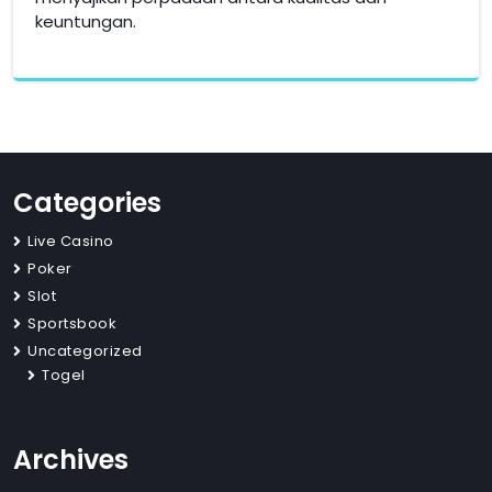
keuntungan.
Categories
Live Casino
Poker
Slot
Sportsbook
Uncategorized
Togel
Archives