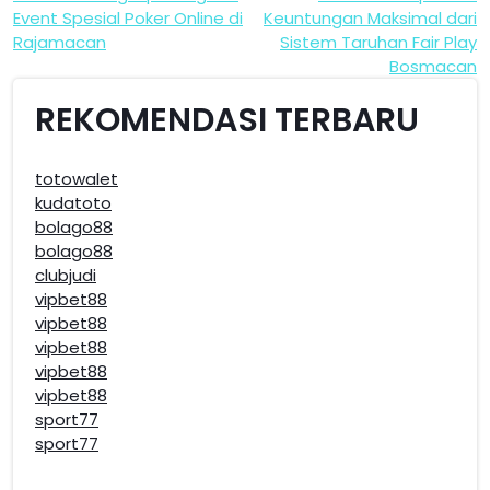
Post
Event Spesial Poker Online di
Keuntungan Maksimal dari
navigation
Rajamacan
Sistem Taruhan Fair Play
Bosmacan
REKOMENDASI TERBARU
totowalet
kudatoto
bolago88
bolago88
clubjudi
vipbet88
vipbet88
vipbet88
vipbet88
vipbet88
sport77
sport77