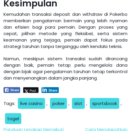
Kesimpulan
Kemudahan transaksi deposit dan withdraw di
Pokerbo
memberikan pengalaman bermain yang lebih nyaman
dan efisien bagi para pemain. Dengan proses yang
cepat, pilihan metode yang fleksibel, serta sistem
keamanan yang terjaga, pemain dapat fokus pada
strategi taruhan tanpa terganggu oleh kendala teknis.
Namun, meskipun sistem transaksi sudah dirancang
dengan baik, pemain tetap perlu mengelola dana
dengan bijak agar pengalaman taruhan tetap terkontrol
dan menyenangkan dalam jangka panjang.
Post
Share
Share
Tags:
live casino
,
poker
,
slot
,
sportsbook
,
togel
Panduan Lengkap Mengikuti
Cara Mendapatkan