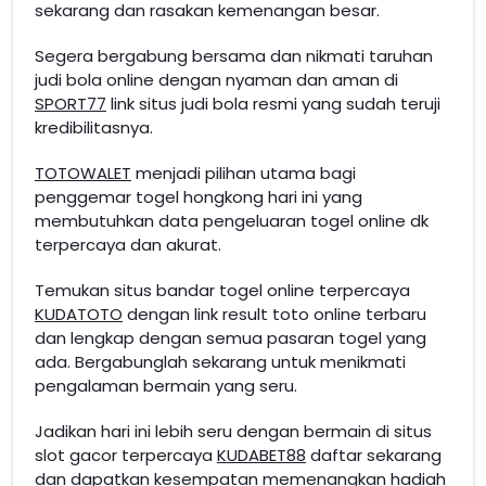
sekarang dan rasakan kemenangan besar.
Segera bergabung bersama dan nikmati taruhan
judi bola online dengan nyaman dan aman di
SPORT77
link situs judi bola resmi yang sudah teruji
kredibilitasnya.
TOTOWALET
menjadi pilihan utama bagi
penggemar togel hongkong hari ini yang
membutuhkan data pengeluaran togel online dk
terpercaya dan akurat.
Temukan situs bandar togel online terpercaya
KUDATOTO
dengan link result toto online terbaru
dan lengkap dengan semua pasaran togel yang
ada. Bergabunglah sekarang untuk menikmati
pengalaman bermain yang seru.
Jadikan hari ini lebih seru dengan bermain di situs
slot gacor terpercaya
KUDABET88
daftar sekarang
dan dapatkan kesempatan memenangkan hadiah