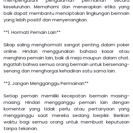
mempengaruhi pengalaman permainan secara
keseluruhan. Memahami dan menerapkan etika yang
baik dapat membantu menciptakan lingkungan bermain
yang lebih positif dan menyenangkan.
**1. Hormati Pemain Lain**
Sikap saling menghormati sangat penting dalam poker
online. Hindari menggunakan bahasa kasar atau
menghina pemain lain, baik di meja maupun dalam chat.
Ingatlah bahwa semua orang bermain untuk bersenang-
senang dan menghargai kehadiran satu sama lain.
**2. Jangan Mengganggu Permainan**
Setiap pemain memiliki kecepatan bermain masing-
masing. Hindari mengganggu pemain lain dengan
komentar yang tidak perlu atau pertanyaan yang
mengganggu saat mereka sedang berpikir. Berikan
waktu bagi semua orang untuk membuat keputusan
tanpa tekanan.