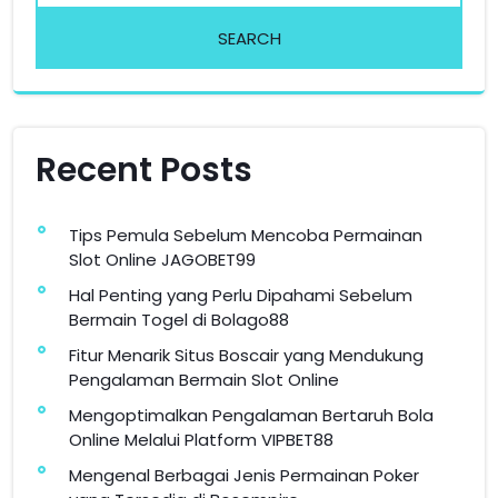
Recent Posts
Tips Pemula Sebelum Mencoba Permainan
Slot Online JAGOBET99
Hal Penting yang Perlu Dipahami Sebelum
Bermain Togel di Bolago88
Fitur Menarik Situs Boscair yang Mendukung
Pengalaman Bermain Slot Online
Mengoptimalkan Pengalaman Bertaruh Bola
Online Melalui Platform VIPBET88
Mengenal Berbagai Jenis Permainan Poker