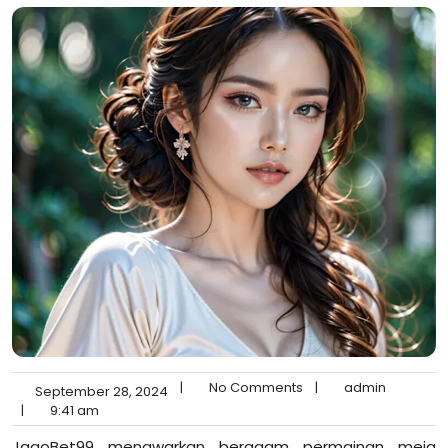
|
No Comments
|
admin
September 28, 2024
|
9:41 am
JagoBet99 menawarkan beragam permainan meja