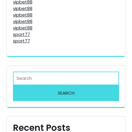
vipbet88
vipbet88
vipbet88
vipbet88
vipbet88
sport77
sport77
Recent Posts