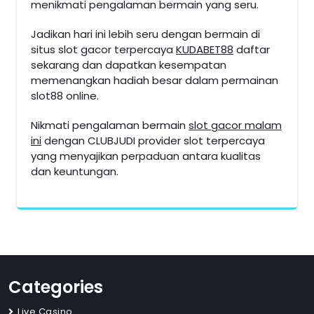
menikmati pengalaman bermain yang seru.
Jadikan hari ini lebih seru dengan bermain di
situs slot gacor terpercaya
KUDABET88
daftar
sekarang dan dapatkan kesempatan
memenangkan hadiah besar dalam permainan
slot88 online.
Nikmati pengalaman bermain
slot gacor malam
ini
dengan CLUBJUDI provider slot terpercaya
yang menyajikan perpaduan antara kualitas
dan keuntungan.
Categories
Live Casino