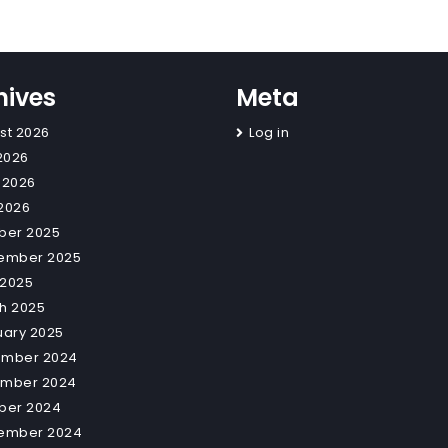
hives
Meta
st 2026
Log in
2026
 2026
2026
ber 2025
ember 2025
 2025
h 2025
uary 2025
mber 2024
mber 2024
ber 2024
ember 2024