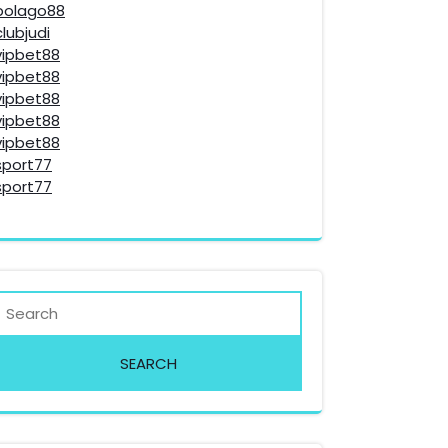
bolago88
clubjudi
vipbet88
vipbet88
vipbet88
vipbet88
vipbet88
sport77
sport77