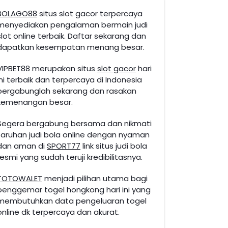
BOLAGO88
situs slot gacor terpercaya
menyediakan pengalaman bermain judi
slot online terbaik. Daftar sekarang dan
dapatkan kesempatan menang besar.
VIPBET88 merupakan situs
slot gacor
hari
ini terbaik dan terpercaya di Indonesia
bergabunglah sekarang dan rasakan
kemenangan besar.
Segera bergabung bersama dan nikmati
taruhan judi bola online dengan nyaman
dan aman di
SPORT77
link situs judi bola
resmi yang sudah teruji kredibilitasnya.
TOTOWALET
menjadi pilihan utama bagi
penggemar togel hongkong hari ini yang
membutuhkan data pengeluaran togel
online dk terpercaya dan akurat.