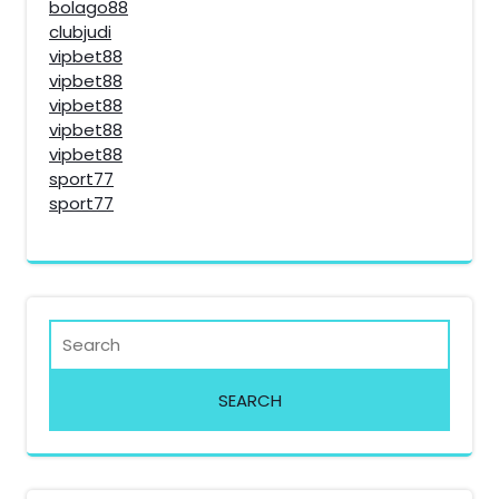
bolago88
clubjudi
vipbet88
vipbet88
vipbet88
vipbet88
vipbet88
sport77
sport77