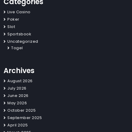
Categories
Live Casino
Poker
Slot
Sportsbook
Uncategorized
Togel
Archives
August 2026
July 2026
June 2026
May 2026
October 2025
September 2025
April 2025