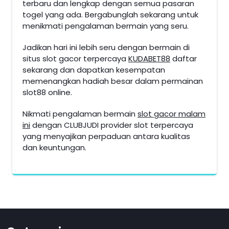
terbaru dan lengkap dengan semua pasaran
togel yang ada. Bergabunglah sekarang untuk
menikmati pengalaman bermain yang seru.
Jadikan hari ini lebih seru dengan bermain di
situs slot gacor terpercaya
KUDABET88
daftar
sekarang dan dapatkan kesempatan
memenangkan hadiah besar dalam permainan
slot88 online.
Nikmati pengalaman bermain
slot gacor malam
ini
dengan CLUBJUDI provider slot terpercaya
yang menyajikan perpaduan antara kualitas
dan keuntungan.