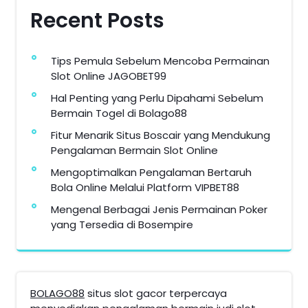
Recent Posts
Tips Pemula Sebelum Mencoba Permainan
Slot Online JAGOBET99
Hal Penting yang Perlu Dipahami Sebelum
Bermain Togel di Bolago88
Fitur Menarik Situs Boscair yang Mendukung
Pengalaman Bermain Slot Online
Mengoptimalkan Pengalaman Bertaruh
Bola Online Melalui Platform VIPBET88
Mengenal Berbagai Jenis Permainan Poker
yang Tersedia di Bosempire
BOLAGO88
situs slot gacor terpercaya