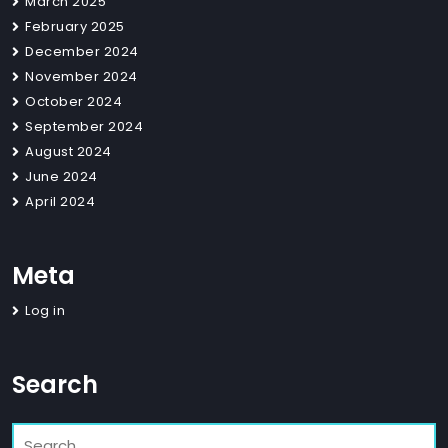
March 2025
February 2025
December 2024
November 2024
October 2024
September 2024
August 2024
June 2024
April 2024
Meta
Log in
Search