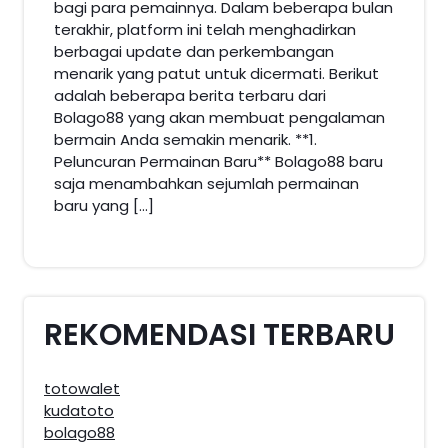
bagi para pemainnya. Dalam beberapa bulan
terakhir, platform ini telah menghadirkan
berbagai update dan perkembangan
menarik yang patut untuk dicermati. Berikut
adalah beberapa berita terbaru dari
Bolago88 yang akan membuat pengalaman
bermain Anda semakin menarik. **1.
Peluncuran Permainan Baru** Bolago88 baru
saja menambahkan sejumlah permainan
baru yang […]
REKOMENDASI TERBARU
totowalet
kudatoto
bolago88