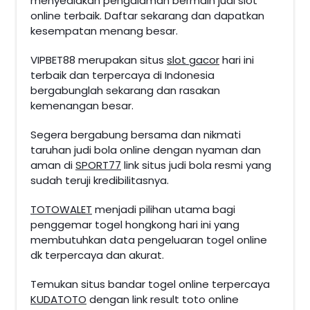
menyediakan pengalaman bermain judi slot
online terbaik. Daftar sekarang dan dapatkan
kesempatan menang besar.
VIPBET88 merupakan situs
slot gacor
hari ini
terbaik dan terpercaya di Indonesia
bergabunglah sekarang dan rasakan
kemenangan besar.
Segera bergabung bersama dan nikmati
taruhan judi bola online dengan nyaman dan
aman di
SPORT77
link situs judi bola resmi yang
sudah teruji kredibilitasnya.
TOTOWALET
menjadi pilihan utama bagi
penggemar togel hongkong hari ini yang
membutuhkan data pengeluaran togel online
dk terpercaya dan akurat.
Temukan situs bandar togel online terpercaya
KUDATOTO
dengan link result toto online