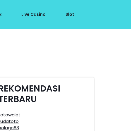
k
Live Casino
Slot
REKOMENDASI
TERBARU
totowalet
kudatoto
bolago88