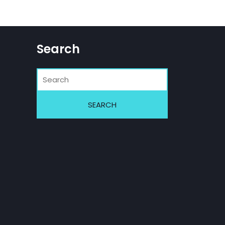
Search