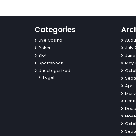
Categories
Arc
Live Casino
Augu
Poker
July 
Slot
June
Sportsbook
May 
Uncategorized
Octo
Togel
Sept
April
Marc
Febr
Dece
Nove
Octo
Sept