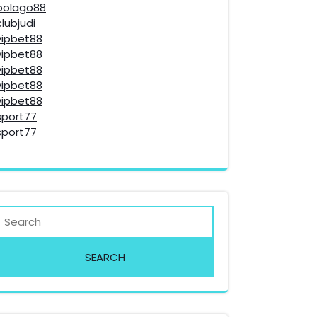
bolago88
clubjudi
vipbet88
vipbet88
vipbet88
vipbet88
vipbet88
sport77
sport77