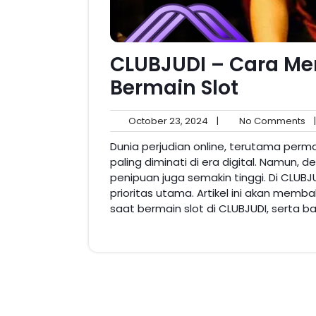
CLUBJUDI – Cara Me
Bermain Slot
October
N
October 23, 2024
|
No Comments
|
23,
C
Dunia perjudian online, terutama perma
2024
paling diminati di era digital. Namun, d
penipuan juga semakin tinggi. Di CLU
prioritas utama. Artikel ini akan mem
saat bermain slot di CLUBJUDI, serta b