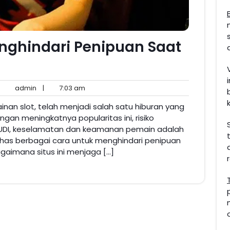
nghindari Penipuan Saat
o
admin
7:03
admin
|
7:03 am
omments
am
inan slot, telah menjadi salah satu hiburan yang
engan meningkatnya popularitas ini, risiko
BJUDI, keselamatan dan keamanan pemain adalah
bahas berbagai cara untuk menghindari penipuan
agaimana situs ini menjaga […]