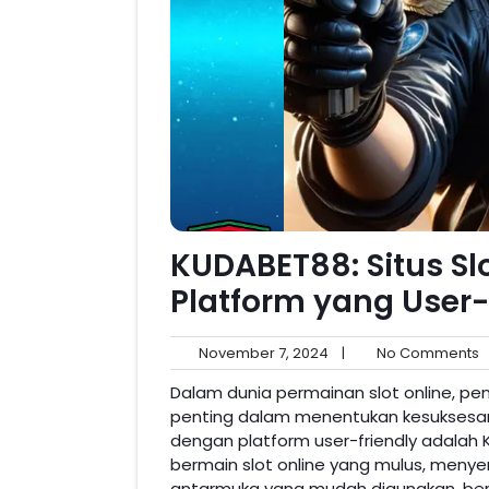
KUDABET88: Situs Sl
Platform yang User-
November
N
November 7, 2024
|
No Comments
7,
C
Dalam dunia permainan slot online, p
2024
penting dalam menentukan kesuksesan 
dengan platform user-friendly adala
bermain slot online yang mulus, men
antarmuka yang mudah digunakan, berb