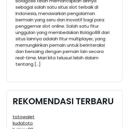
Bolago88 telah memantapkan dirinya
sebagai salah satu situs slot terbaik di
Indonesia, menawarkan pengalaman
bermain yang seru dan inovatif bagi para
penggemar slot online. Salah satu fitur
unggulan yang membedakan Bolago88 dari
situs lainnya adalah fitur multiplayer, yang
memungkinkan pemain untuk berinteraksi
dan bersaing dengan pemain lain secara
real-time. Mari kita telusuri lebih dalam
tentang […]
REKOMENDASI TERBARU
totowalet
kudatoto