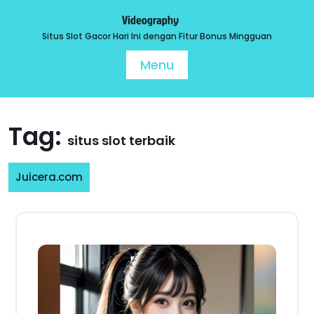
Skip
to
Situs Slot Gacor Hari Ini dengan Fitur Bonus Mingguan
content
Menu
Tag:
situs slot terbaik
Juicera.com