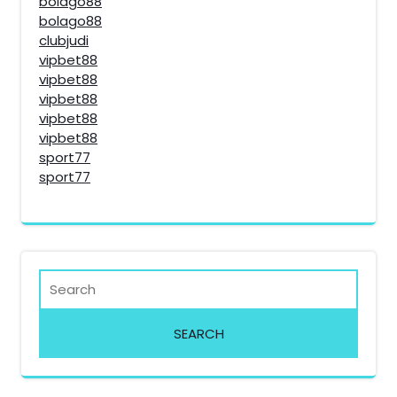
bolago88
bolago88
clubjudi
vipbet88
vipbet88
vipbet88
vipbet88
vipbet88
sport77
sport77