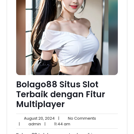
Bolago88 Situs Slot
Terbaik dengan Fitur
Multiplayer
August
No
August 20, 2024
|
No Comments
admin
20,
11:44
Comments
|
admin
|
11:44 am
2024
am