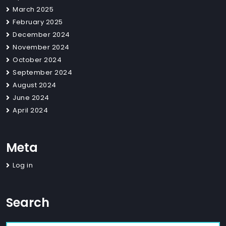
March 2025
February 2025
December 2024
November 2024
October 2024
September 2024
August 2024
June 2024
April 2024
Meta
Log in
Search