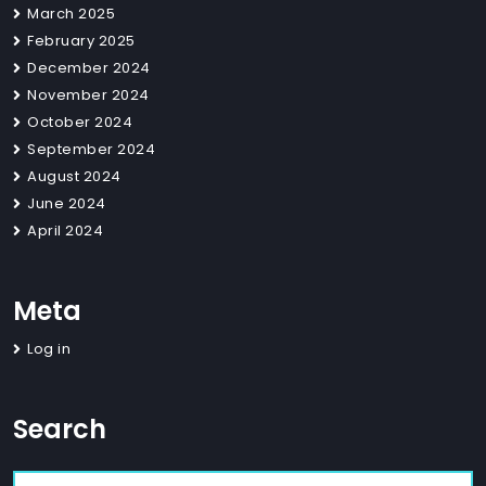
March 2025
February 2025
December 2024
November 2024
October 2024
September 2024
August 2024
June 2024
April 2024
Meta
Log in
Search