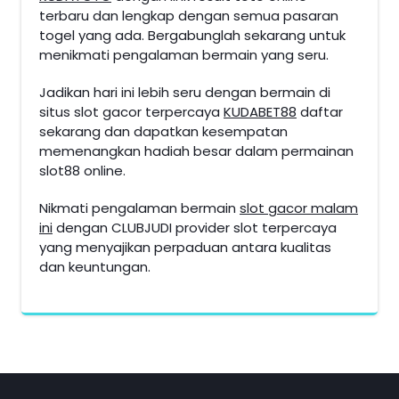
terbaru dan lengkap dengan semua pasaran
togel yang ada. Bergabunglah sekarang untuk
menikmati pengalaman bermain yang seru.
Jadikan hari ini lebih seru dengan bermain di
situs slot gacor terpercaya
KUDABET88
daftar
sekarang dan dapatkan kesempatan
memenangkan hadiah besar dalam permainan
slot88 online.
Nikmati pengalaman bermain
slot gacor malam
ini
dengan CLUBJUDI provider slot terpercaya
yang menyajikan perpaduan antara kualitas
dan keuntungan.