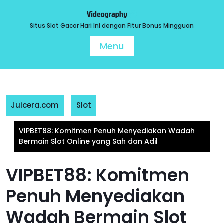
Skip
to
Situs Slot Gacor Hari Ini dengan Fitur Bonus Mingguan
content
Menu
Juicera.com
Slot
VIPBET88: Komitmen Penuh Menyediakan Wadah
Bermain Slot Online yang Sah dan Adil
VIPBET88: Komitmen
Penuh Menyediakan
Wadah Bermain Slot