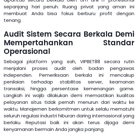
sepanjang hari penuh. Ruang privat yang aman ini
membuat Anda bisa fokus berburu profit dengan
tenang.
Audit Sistem Secara Berkala Demi
Mempertahankan Standar
Operasional
Sebagai platform yang sah, VIPBET88 secara rutin
menjalani proses audit oleh badan pengawas
independen. Pemeriksaan berkala ini mencakup
penilaian terhadap stabilitas server, keamanan
transaksi, hingga persentase kemenangan game.
Langkah ini wajib dilakukan demi memastikan kualitas
pelayanan situs tidak pernah menurun dari waktu ke
waktu. Manajemen berkomitmen untuk selalu mematuhi
seluruh regulasi industri hiburan daring internasional yang
berlaku. Reputasi baik ini akan terus dijaga demi
kenyamanan bermain Anda jangka panjang.