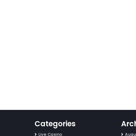
Categories
Arc
Live Casino
Augu