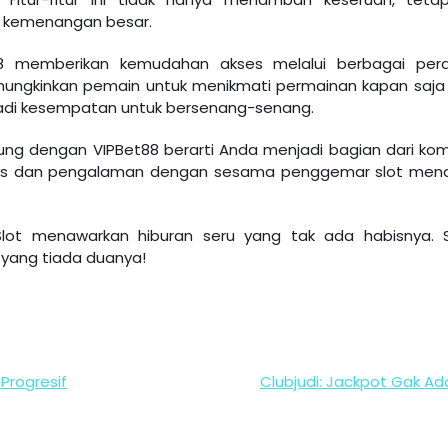
h kemenangan besar.
88 memberikan kemudahan akses melalui berbagai pera
ungkinkan pemain untuk menikmati permainan kapan saja 
adi kesempatan untuk bersenang-senang.
bung dengan VIPBet88 berarti Anda menjadi bagian dari ko
tips dan pengalaman dengan sesama penggemar slot me
Slot menawarkan hiburan seru yang tak ada habisnya. 
yang tiada duanya!
Progresif
Clubjudi: Jackpot Gak A