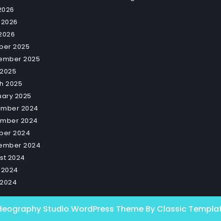
2026
 2026
2026
ber 2025
ember 2025
 2025
h 2025
uary 2025
mber 2024
mber 2024
ber 2024
ember 2024
st 2024
 2024
 2024
deography Studio WordPress Theme
By Classic Templa