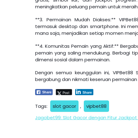
meningkatkan peluang pemain untuk merai
**3. Permainan Mudah Diakses:** VIPBet
termasuk desktop dan smartphone. Ini mem
mana saja, menjadikan setiap momen menj
**4. Komunitas Pemain yang Aktif:** Berga
pemain yang saling mendukung. Berbagi 
dimensi sosial dalam permainan.
Dengan semua keunggulan ini, VIPBet88 
bergabung dan nikmati keseruan permainan 
Post
Share
Share
Tags:
slot gacor
,
vipbet88
Post
Jagobet99: Slot Gacor dengan Fitur Jackpot 
navigation