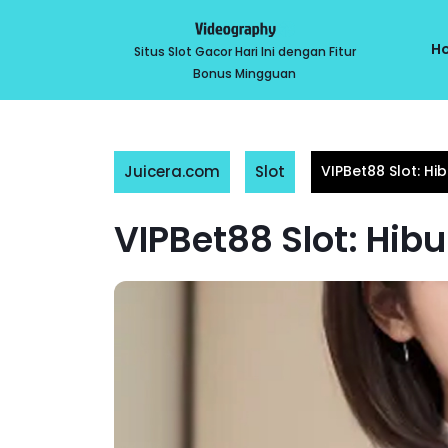
Skip
to
H
Situs Slot Gacor Hari Ini dengan Fitur
content
Bonus Mingguan
Juicera.com
Slot
VIPBet88 Slot: Hi
VIPBet88 Slot: Hib