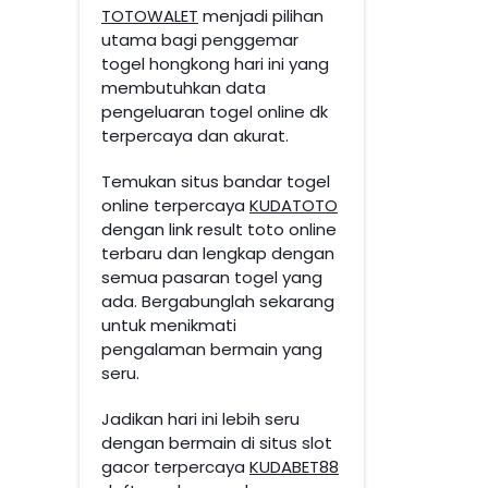
TOTOWALET
menjadi pilihan
utama bagi penggemar
togel hongkong hari ini yang
membutuhkan data
pengeluaran togel online dk
terpercaya dan akurat.
Temukan situs bandar togel
online terpercaya
KUDATOTO
dengan link result toto online
terbaru dan lengkap dengan
semua pasaran togel yang
ada. Bergabunglah sekarang
untuk menikmati
pengalaman bermain yang
seru.
Jadikan hari ini lebih seru
dengan bermain di situs slot
gacor terpercaya
KUDABET88